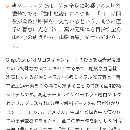
当クリニックでは、歯が全身に影響する大切な
臓器である「歯中枢説」に基づき、「口」の問
題が全身に影響を与えているという、まさに医
学の盲点に光を当て、真の健康体を目指す全身
歯科学の観点から「歯臓治療」を行っておりま
す。
OligoScan／オリゴスキャンは、手のひらを吸光光度法
という特殊な方法でスキャンする事で、組織や血管壁に
沈着している必須ミネラル+参考ミネラル20元素と有害
重金属14元素をその場で測定することのできる画期的な
システムです。測定データはインターネット経由でルク
センブルグに送られ1分程で解析データの結果が分かり
ます。ヨーロッパ、アメリカ、中国など世界中で使われ
ている検査機であるため、全てのデータを解析した研究
者達は言ったそうです。「なぜ日本人はここまで必須ミ