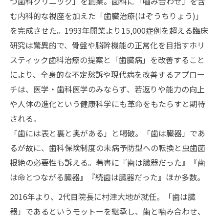
つ歯科クリニック」を創業。歯科に「嚙み合わせ」を含
む内科的な視座を加えた「歯臓治療(はぞうちりょう)」
を完成させた。1993年開業より15,000症例を超える臨床
研究は驚異的で、骨盤や脳幹機能の正常化を目指すホリ
スティック歯科治療の提案と「歯臓病」を改善すること
により、全身的な不定愁訴や現代病を改善するアプロー
チは、医学・歯科医学のみならず、若返りや能力の向上
や人体の進化という健康科学にも革命をもたらすと期待
される。
「歯には表と裏と奥がある」と喝破。「歯は臓器」であ
るが故に、歯科保険制度の未病予防型への転換と虫歯菌
根絶の必要性も訴える。著書に『歯は臓器だった』『歯
は命とつながる臓器』『続歯は臓器だった』ほか多数。
2016年より、2代目院長に村津大地が就任。「歯は臓
器」であるというモットーを継承し、歯と噛み合わせ、