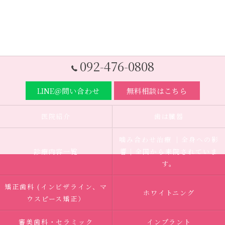
092-476-0808
LINE＠問い合わせ
無料相談はこちら
医院紹介
歯は臓器
噛み合わせ治療 ｜全身への影
診療内容一覧
響｜全国から来院されていま
す。
矯正歯科 (インビザライン、マ
ホワイトニング
ウスピース矯正）
審美歯科・セラミック
インプラント