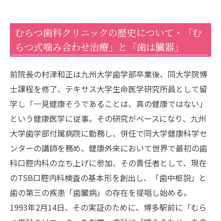
むらつ歯科クリニックの歴史について・「む
らつ式噛み合わせ治療」と「歯は臓器」
前院長の村津和正は九州大学歯学部卒業後、同大学院博
士課程を修了、テキサス大学生命医学研究所員として留
学し「一見健康そうであることは、真の健康ではない」
という健康医学に従事。その研究がベースになり、九州
大学歯学部付属病院に勤務し、併任で同大学健康科学セ
ンターの講師を務め、健康外来において世界で最初の歯
科口腔内科の立ち上げに参加、その責任者として、現在
のTSB口腔内科検査の基本形を創出し、「歯中枢説」と
歯の第三の疾患「歯臓病」の存在を提唱し始める。
1993年2月14日、その実証のために、博多駅前に「むら