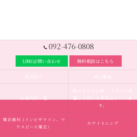
092-476-0808
LINE＠問い合わせ
無料相談はこちら
医院紹介
歯は臓器
噛み合わせ治療 ｜全身への影
診療内容一覧
響｜全国から来院されていま
す。
矯正歯科 (インビザライン、マ
ホワイトニング
ウスピース矯正）