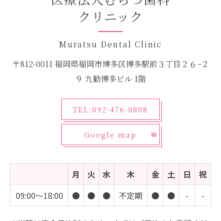
クリニック
Muratsu Dental Clinic
〒812-0011 福岡県福岡市博多区博多駅前３丁目２６−２
９ 九勧博多ビル 1階
TEL:092-476-0808
Google map
月
火
水
木
金
土
日
祝
09:00～18:00
●
●
●
不定期
●
●
-
-