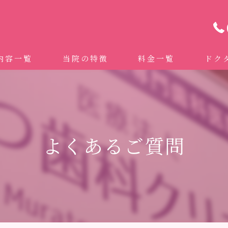
内容一覧
当院の特徴
料金一覧
ドク
わせ治療 ｜全身への影響｜全国から来院されています。
マイクロスコープ精密歯科治療
 (インビザライン、マウスピース矯正）
自費専門併設技工所
よくあるご質問
トニング
ドクターむらつのワンライン歯臓ブラシ
科・セラミック
グループクリニック
ラント
治療（再生医療、エムドゲイン）