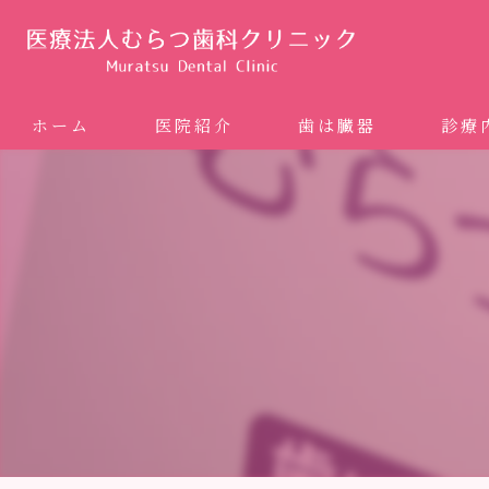
ホーム
医院紹介
歯は臓器
診療
噛み合
矯正歯科
ホワイ
審美歯
インプ
歯周病