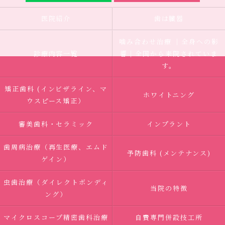
医院紹介
歯は臓器
噛み合わせ治療 ｜全身への影
診療内容一覧
響｜全国から来院されていま
す。
矯正歯科 (インビザライン、マ
ホワイトニング
ウスピース矯正）
審美歯科・セラミック
インプラント
歯周病治療（再生医療、エムド
予防歯科 (メンテナンス)
ゲイン）
虫歯治療（ダイレクトボンディ
当院の特徴
ング）
マイクロスコープ精密歯科治療
自費専門併設技工所