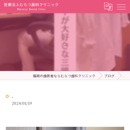
.
福岡の歯医者ならむらつ歯科クリニック
ブログ
.
.
2024/01/19