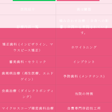
医院紹介
歯は臓器
噛み合わせ治療 ｜全身への影
診療内容一覧
響｜全国から来院されていま
す。
矯正歯科 (インビザライン、マ
ホワイトニング
ウスピース矯正）
審美歯科・セラミック
インプラント
歯周病治療（再生医療、エムド
予防歯科 (メンテナンス)
ゲイン）
虫歯治療（ダイレクトボンディ
当院の特徴
ング）
マイクロスコープ精密歯科治療
自費専門併設技工所