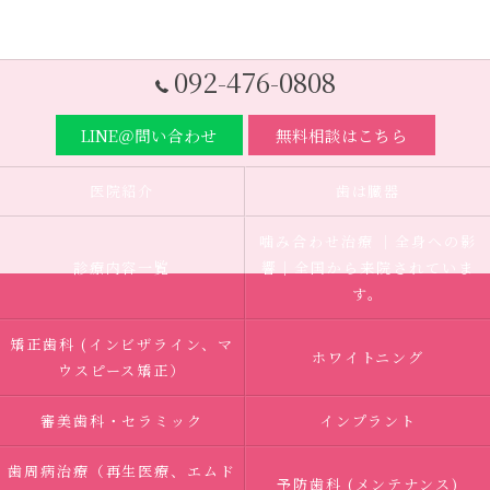
092-476-0808
LINE＠問い合わせ
無料相談はこちら
医院紹介
歯は臓器
噛み合わせ治療 ｜全身への影
診療内容一覧
響｜全国から来院されていま
す。
矯正歯科 (インビザライン、マ
ホワイトニング
ウスピース矯正）
審美歯科・セラミック
インプラント
歯周病治療（再生医療、エムド
予防歯科 (メンテナンス)