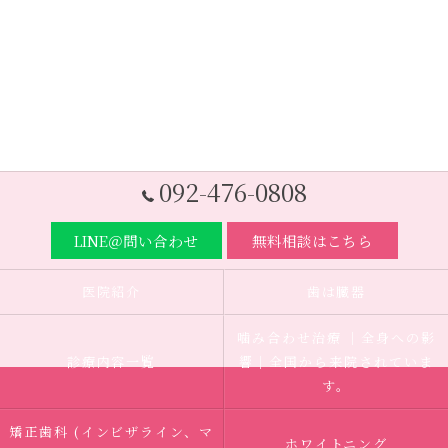
092-476-0808
LINE＠問い合わせ
無料相談はこちら
医院紹介
歯は臓器
噛み合わせ治療 ｜全身への影
診療内容一覧
響｜全国から来院されていま
す。
矯正歯科 (インビザライン、マ
ホワイトニング