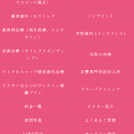
ウスピース矯正）
審美歯科・セラミック
インプラント
歯周病治療（再生医療、エムド
予防歯科 (メンテナンス)
ゲイン）
虫歯治療（ダイレクトボンディ
当院の特徴
ング）
マイクロスコープ精密歯科治療
自費専門併設技工所
ドクターむらつのワンライン歯
グループクリニック
臓ブラシ
料金一覧
ドクター紹介
症例写真
よくあるご質問
LINE紹介
オンライン相談