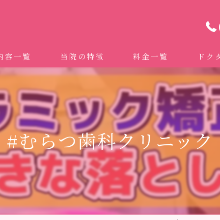
内容一覧
当院の特徴
料金一覧
ドク
わせ治療 ｜全身への影響｜全国から来院されています。
マイクロスコープ精密歯科治療
 (インビザライン、マウスピース矯正）
自費専門併設技工所
#むらつ歯科クリニック
トニング
ドクターむらつのワンライン歯臓ブラシ
科・セラミック
グループクリニック
ラント
治療（再生医療、エムドゲイン）