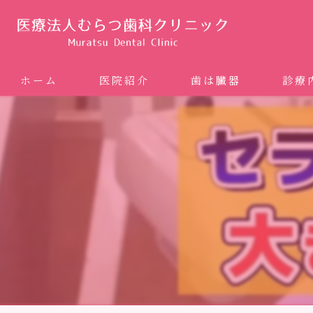
ホーム
医院紹介
歯は臓器
診療
噛み合
矯正歯科
ホワイ
審美歯
インプ
歯周病