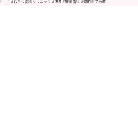
グ
#むらつ歯科クリニック #博多 #審美歯科 #短期間で治療 ...