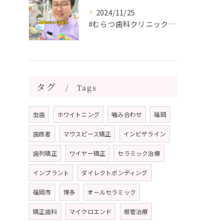
2024/11/25
#むらつ歯科クリニック #博多 #審美歯科 #短期間で治療 ...
タグ
Tags
虫歯
ホワイトニング
噛み合わせ
福岡
歯医者
マウスピース矯正
インビザライン
歯列矯正
ワイヤー矯正
セラミック治療
インプラント
ダイレクトボンディング
福岡市
博多
オールセラミック
矯正歯科
マイクロエンド
根管治療