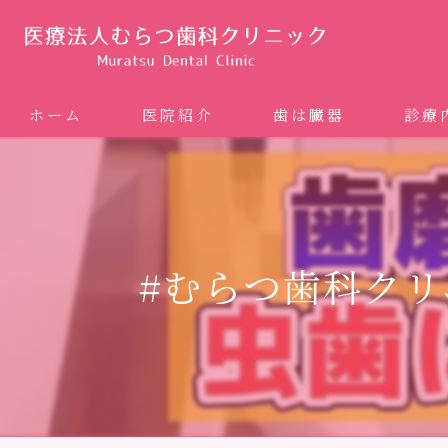
ホーム
医院紹介
歯は臓器
診療
噛み合
矯正歯科
#むらつ歯科クリニ
ホワイ
審美歯
インプ
歯周病