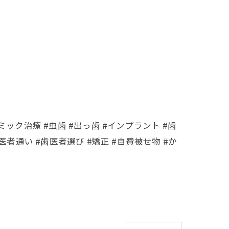
ミック治療 #虫歯 #出っ歯 #インプラント #歯
医者通い #歯医者選び #矯正 #自費被せ物 #か