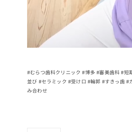
#むらつ歯科クリニック #博多 #審美歯科 #短
並び #セラミック #受け口 #輪郭 #すきっ歯 
み合わせ