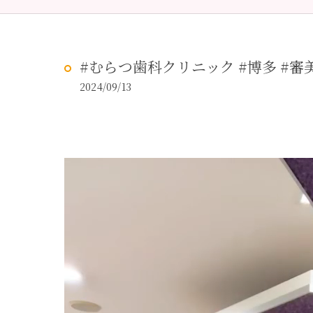
予防歯科
虫歯治
#むらつ歯科クリニック #博多 #審美
2024/09/13