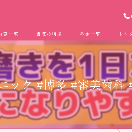
内容一覧
当院の特徴
料金一覧
ドク
わせ治療 ｜全身への影響｜全国から来院されています。
マイクロスコープ精密歯科治療
 (インビザライン、マウスピース矯正）
自費専門併設技工所
ック #博多 #審美歯科 #
トニング
ドクターむらつのワンライン歯臓ブラシ
科・セラミック
グループクリニック
ラント
治療（再生医療、エムドゲイン）