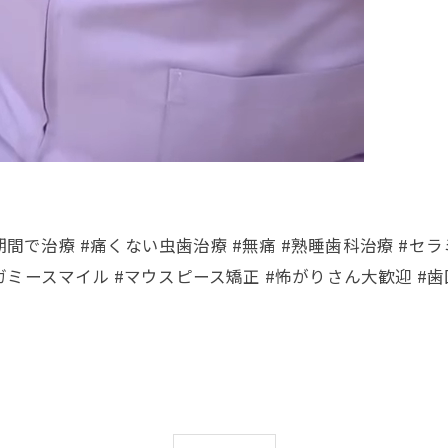
期間で治療 #痛くない虫歯治療 #無痛 #熟睡歯科治療 #セラ
#ガミースマイル #マウスピース矯正 #怖がりさん大歓迎 #歯