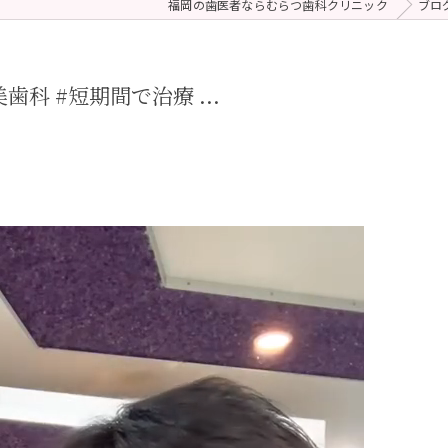
福岡の歯医者ならむらつ歯科クリニック
ブロ
 (メンテナンス)
療（ダイレクトボンディング）
歯科 #短期間で治療 ...