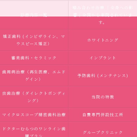
噛み合わせ治療 ｜全身への影
診療内容一覧
響｜全国から来院されていま
す。
矯正歯科 (インビザライン、マ
ホワイトニング
ウスピース矯正）
審美歯科・セラミック
インプラント
歯周病治療（再生医療、エムド
予防歯科 (メンテナンス)
ゲイン）
虫歯治療（ダイレクトボンディ
当院の特徴
ング）
マイクロスコープ精密歯科治療
自費専門併設技工所
ドクターむらつのワンライン歯
グループクリニック
臓ブラシ