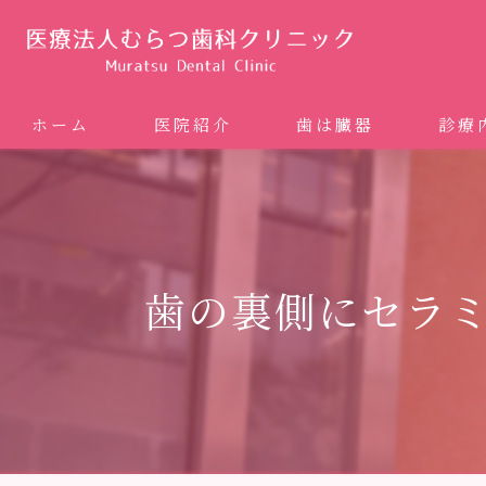
ホーム
医院紹介
歯は臓器
診療
噛み合
矯正歯科
歯の裏側にセラ
ホワイ
審美歯
インプ
歯周病