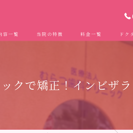
内容一覧
当院の特徴
料金一覧
ドク
わせ治療 ｜全身への影響｜全国から来院されています。
マイクロスコープ精密歯科治療
 (インビザライン、マウスピース矯正）
自費専門併設技工所
ミックで矯正！インビザラ
トニング
ドクターむらつのワンライン歯臓ブラシ
科・セラミック
グループクリニック
ラント
治療（再生医療、エムドゲイン）