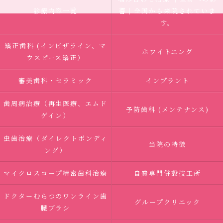
診療内容一覧
響｜全国から来院されていま
す。
矯正歯科 (インビザライン、マ
ホワイトニング
ウスピース矯正）
審美歯科・セラミック
インプラント
歯周病治療（再生医療、エムド
予防歯科 (メンテナンス)
ゲイン）
虫歯治療（ダイレクトボンディ
当院の特徴
ング）
マイクロスコープ精密歯科治療
自費専門併設技工所
ドクターむらつのワンライン歯
グループクリニック
臓ブラシ