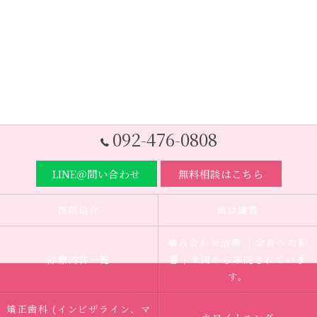
092-476-0808
LINE＠問い合わせ
無料相談はこちら
医院紹介
歯は臓器
噛み合わせ治療 ｜全身への影
診療内容一覧
響｜全国から来院されていま
す。
矯正歯科 (インビザライン、マ