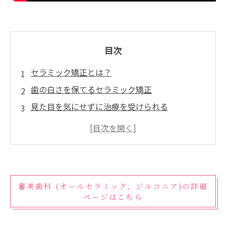
目次
セラミック矯正とは？
歯の白さを保てるセラミック矯正
見た目を気にせずに治療を受けられる
セラミック矯正の快適な装着感
セラミック矯正のメリットと注意点
記事監修 村津大地
記事監修 三嶋一平
審美歯科 (オールセラミック、ジルコニア)の詳細
記事監修 三嶋茉莉
ページはこちら
むらつ歯科クリニック