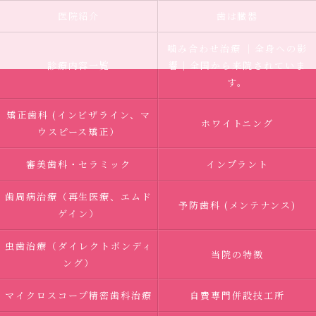
医院紹介
歯は臓器
噛み合わせ治療 ｜全身への影
診療内容一覧
響｜全国から来院されていま
す。
矯正歯科 (インビザライン、マ
ホワイトニング
ウスピース矯正）
審美歯科・セラミック
インプラント
歯周病治療（再生医療、エムド
予防歯科 (メンテナンス)
ゲイン）
虫歯治療（ダイレクトボンディ
当院の特徴
ング）
マイクロスコープ精密歯科治療
自費専門併設技工所