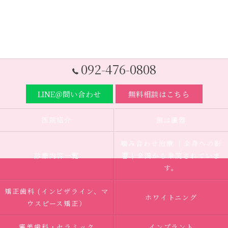
092-476-0808
LINE＠問い合わせ
無料相談はこちら
医院紹介
歯は臓器
噛み合わせ治療 ｜全身への影
診療内容一覧
響｜全国から来院されていま
す。
矯正歯科 (インビザライン、マ
ホワイトニング
ウスピース矯正）
審美歯科・セラミック
インプラント