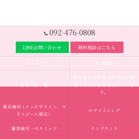
092-476-0808
LINE＠問い合わせ
無料相談はこちら
医院紹介
歯は臓器
噛み合わせ治療 ｜全身への影
診療内容一覧
響｜全国から来院されていま
す。
矯正歯科 (インビザライン、マ
ホワイトニング
ウスピース矯正）
審美歯科・セラミック
インプラント