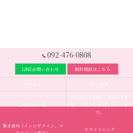
092-476-0808
LINE＠問い合わせ
無料相談はこちら
医院紹介
歯は臓器
噛み合わせ治療 ｜全身への影
診療内容一覧
響｜全国から来院されていま
す。
矯正歯科 (インビザライン、マ
ホワイトニング
ウスピース矯正）