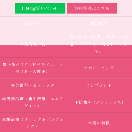
LINE＠問い合わせ
無料相談はこちら
医院紹介
歯は臓器
噛み合わせ治療 ｜全身への影
診療内容一覧
響｜全国から来院されていま
す。
矯正歯科 (インビザライン、マ
ホワイトニング
ウスピース矯正）
審美歯科・セラミック
インプラント
歯周病治療（再生医療、エムド
予防歯科 (メンテナンス)
ゲイン）
虫歯治療（ダイレクトボンディ
当院の特徴
ング）