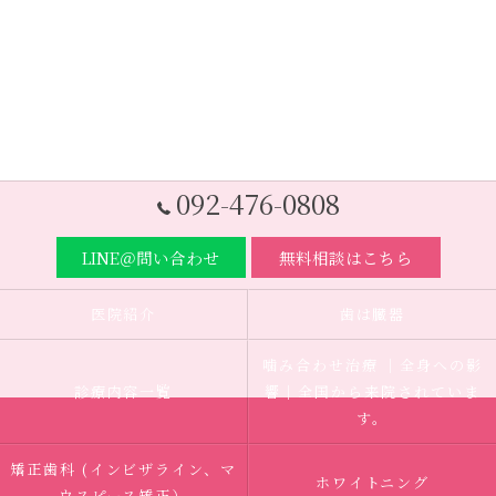
092-476-0808
LINE＠問い合わせ
無料相談はこちら
医院紹介
歯は臓器
噛み合わせ治療 ｜全身への影
診療内容一覧
響｜全国から来院されていま
す。
矯正歯科 (インビザライン、マ
ホワイトニング
ウスピース矯正）