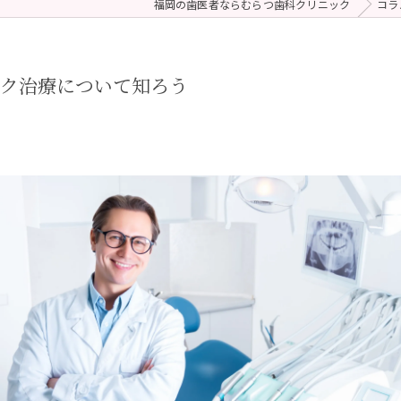
福岡の歯医者ならむらつ歯科クリニック
コラ
 (メンテナンス)
療（ダイレクトボンディング）
ック治療について知ろう