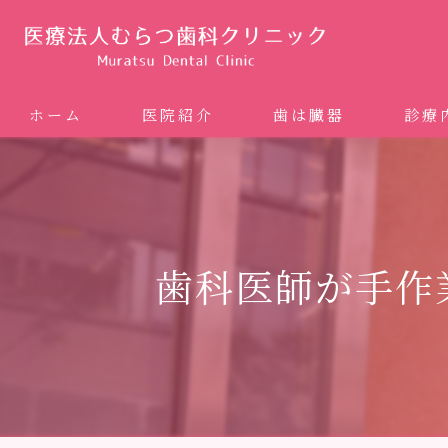
ホーム
医院紹介
歯は臓器
診療
噛み合
矯正歯科
歯科医師が手作
ホワイ
審美歯
インプ
歯周病