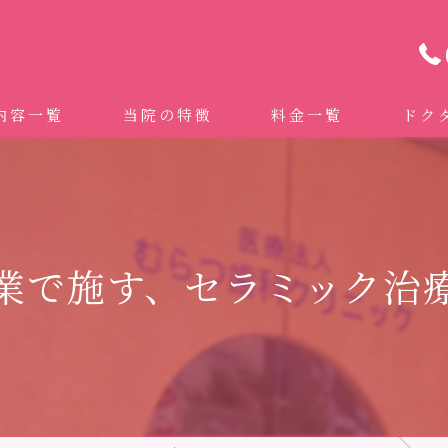
内容一覧
当院の特徴
料金一覧
ドク
わせ治療 ｜全身への影響｜全国から来院されています。
マイクロスコープ精密歯科治療
 (インビザライン、マウスピース矯正）
自費専門併設技工所
業で施す、セラミック治
トニング
ドクターむらつのワンライン歯臓ブラシ
科・セラミック
グループクリニック
ラント
治療（再生医療、エムドゲイン）