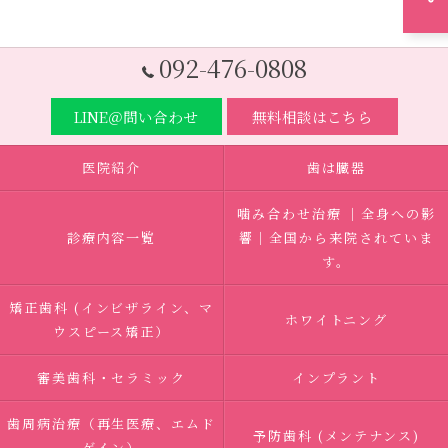
092-476-0808
LINE＠問い合わせ
無料相談はこちら
医院紹介
歯は臓器
噛み合わせ治療 ｜全身への影
診療内容一覧
響｜全国から来院されていま
す。
矯正歯科 (インビザライン、マ
ホワイトニング
ウスピース矯正）
審美歯科・セラミック
インプラント
歯周病治療（再生医療、エムド
予防歯科 (メンテナンス)
ゲイン）