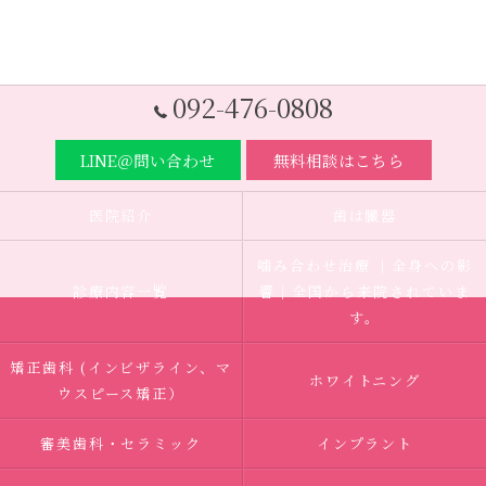
092-476-0808
LINE＠問い合わせ
無料相談はこちら
医院紹介
歯は臓器
噛み合わせ治療 ｜全身への影
診療内容一覧
響｜全国から来院されていま
す。
矯正歯科 (インビザライン、マ
ホワイトニング
ウスピース矯正）
審美歯科・セラミック
インプラント