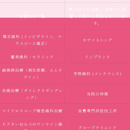
噛み合わせ治療 ｜全身への影
診療内容一覧
響｜全国から来院されていま
す。
矯正歯科 (インビザライン、マ
ホワイトニング
ウスピース矯正）
審美歯科・セラミック
インプラント
歯周病治療（再生医療、エムド
予防歯科 (メンテナンス)
ゲイン）
虫歯治療（ダイレクトボンディ
当院の特徴
ング）
マイクロスコープ精密歯科治療
自費専門併設技工所
ドクターむらつのワンライン歯
グループクリニック