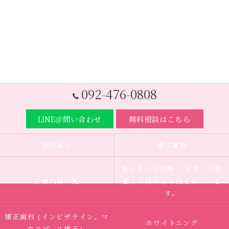
092-476-0808
LINE＠問い合わせ
無料相談はこちら
医院紹介
歯は臓器
噛み合わせ治療 ｜全身への影
診療内容一覧
響｜全国から来院されていま
す。
矯正歯科 (インビザライン、マ
ホワイトニング
ウスピース矯正）