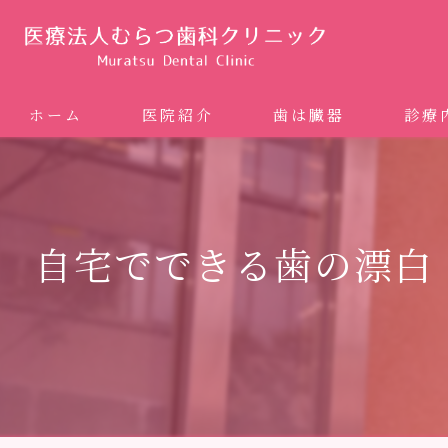
ホーム
医院紹介
歯は臓器
診療
噛み合
矯正歯科
自宅でできる歯の漂白
ホワイ
審美歯
インプ
歯周病