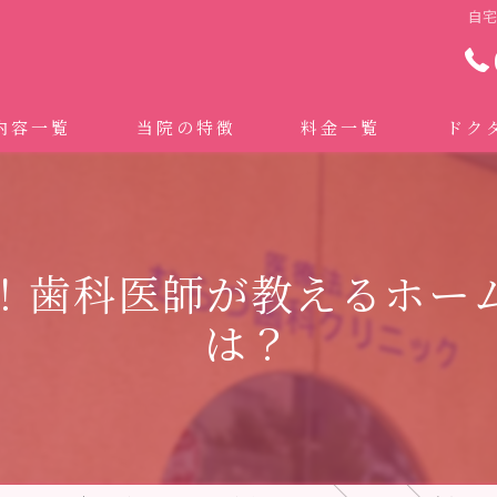
自
内容一覧
当院の特徴
料金一覧
ドク
わせ治療 ｜全身への影響｜全国から来院されています。
マイクロスコープ精密歯科治療
 (インビザライン、マウスピース矯正）
自費専門併設技工所
！歯科医師が教えるホー
トニング
ドクターむらつのワンライン歯臓ブラシ
は？
科・セラミック
グループクリニック
ラント
治療（再生医療、エムドゲイン）