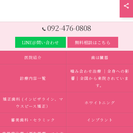
092-476-0808
LINE＠問い合わせ
無料相談はこちら
医院紹介
歯は臓器
噛み合わせ治療 ｜全身への影
診療内容一覧
響｜全国から来院されていま
す。
矯正歯科 (インビザライン、マ
ホワイトニング
ウスピース矯正）
審美歯科・セラミック
インプラント