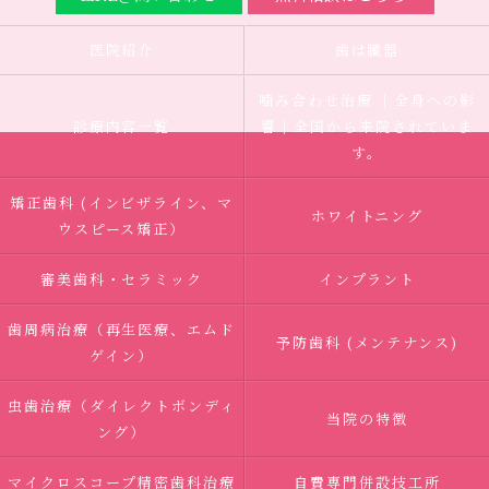
医院紹介
歯は臓器
噛み合わせ治療 ｜全身への影
診療内容一覧
響｜全国から来院されていま
す。
矯正歯科 (インビザライン、マ
ホワイトニング
ウスピース矯正）
審美歯科・セラミック
インプラント
歯周病治療（再生医療、エムド
予防歯科 (メンテナンス)
ゲイン）
虫歯治療（ダイレクトボンディ
当院の特徴
ング）
マイクロスコープ精密歯科治療
自費専門併設技工所