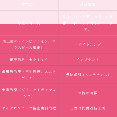
医院紹介
歯は臓器
噛み合わせ治療 ｜全身への影
診療内容一覧
響｜全国から来院されていま
す。
矯正歯科 (インビザライン、マ
ホワイトニング
ウスピース矯正）
審美歯科・セラミック
インプラント
歯周病治療（再生医療、エムド
予防歯科 (メンテナンス)
ゲイン）
虫歯治療（ダイレクトボンディ
当院の特徴
ング）
マイクロスコープ精密歯科治療
自費専門併設技工所