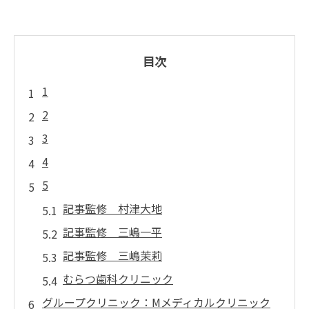
目次
1
2
3
4
5
記事監修 村津大地
記事監修 三嶋一平
記事監修 三嶋茉莉
むらつ歯科クリニック
グループクリニック：Mメディカルクリニック