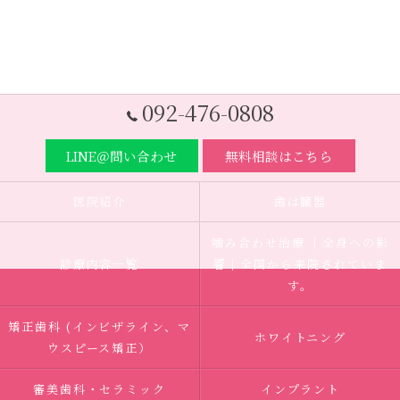
092-476-0808
LINE＠問い合わせ
無料相談はこちら
医院紹介
歯は臓器
噛み合わせ治療 ｜全身への影
診療内容一覧
響｜全国から来院されていま
す。
矯正歯科 (インビザライン、マ
ホワイトニング
ウスピース矯正）
審美歯科・セラミック
インプラント