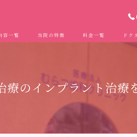
内容一覧
当院の特徴
料金一覧
ドク
わせ治療 ｜全身への影響｜全国から来院されています。
マイクロスコープ精密歯科治療
 (インビザライン、マウスピース矯正）
自費専門併設技工所
治療のインプラント治療
トニング
ドクターむらつのワンライン歯臓ブラシ
科・セラミック
グループクリニック
ラント
治療（再生医療、エムドゲイン）