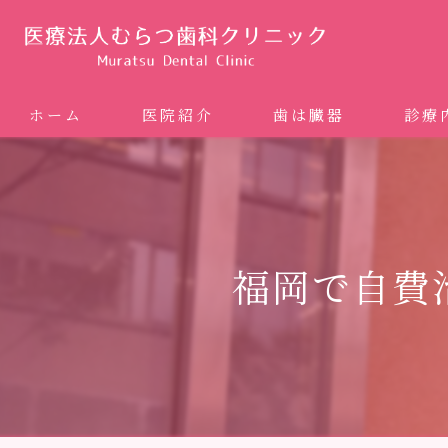
ホーム
医院紹介
歯は臓器
診療
噛み合
矯正歯科
福岡で自費
ホワイ
審美歯
インプ
歯周病