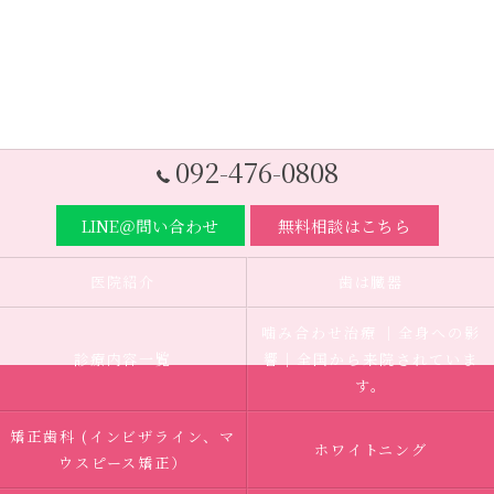
092-476-0808
LINE＠問い合わせ
無料相談はこちら
医院紹介
歯は臓器
噛み合わせ治療 ｜全身への影
診療内容一覧
響｜全国から来院されていま
す。
矯正歯科 (インビザライン、マ
ホワイトニング
ウスピース矯正）