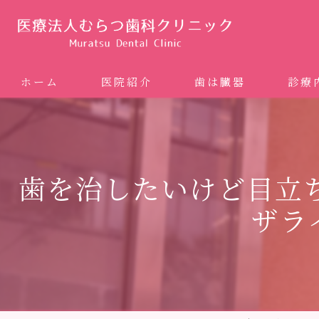
ホーム
医院紹介
歯は臓器
診療
噛み合
矯正歯科
歯を治したいけど目立
ホワイ
ザラ
審美歯
インプ
歯周病