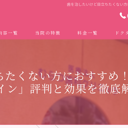
歯を治したいけど目立ちたくない方
内容一覧
当院の特徴
料金一覧
ドク
わせ治療 ｜全身への影響｜全国から来院されています。
マイクロスコープ精密歯科治療
 (インビザライン、マウスピース矯正）
自費専門併設技工所
ちたくない方におすすめ！
トニング
ドクターむらつのワンライン歯臓ブラシ
イン」評判と効果を徹底
科・セラミック
グループクリニック
ラント
治療（再生医療、エムドゲイン）