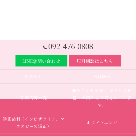
092-476-0808
LINE＠問い合わせ
無料相談はこちら
医院紹介
歯は臓器
噛み合わせ治療 ｜全身への影
診療内容一覧
響｜全国から来院されていま
す。
矯正歯科 (インビザライン、マ
ホワイトニング
ウスピース矯正）