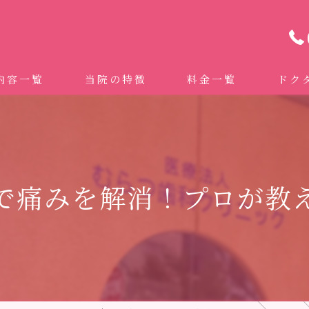
内容一覧
当院の特徴
料金一覧
ドク
わせ治療 ｜全身への影響｜全国から来院されています。
マイクロスコープ精密歯科治療
 (インビザライン、マウスピース矯正）
自費専門併設技工所
で痛みを解消！プロが教
トニング
ドクターむらつのワンライン歯臓ブラシ
科・セラミック
グループクリニック
ラント
治療（再生医療、エムドゲイン）