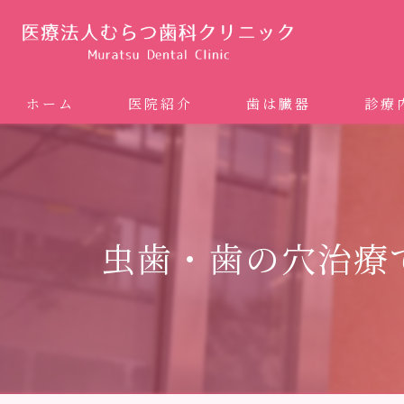
ホーム
医院紹介
歯は臓器
診療
噛み合
矯正歯科
虫歯・歯の穴治療
ホワイ
審美歯
インプ
歯周病