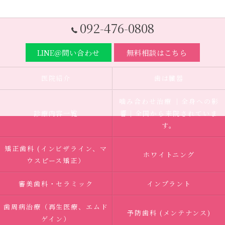
092-476-0808
LINE＠問い合わせ
無料相談はこちら
医院紹介
歯は臓器
噛み合わせ治療 ｜全身への影
診療内容一覧
響｜全国から来院されていま
す。
矯正歯科 (インビザライン、マ
ホワイトニング
ウスピース矯正）
審美歯科・セラミック
インプラント
歯周病治療（再生医療、エムド
予防歯科 (メンテナンス)
ゲイン）