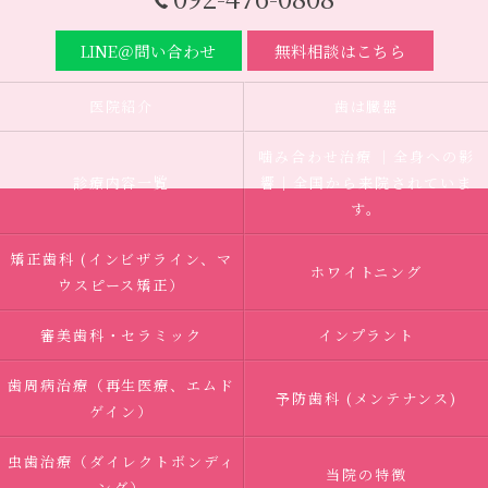
LINE＠問い合わせ
無料相談はこちら
医院紹介
歯は臓器
噛み合わせ治療 ｜全身への影
診療内容一覧
響｜全国から来院されていま
す。
矯正歯科 (インビザライン、マ
ホワイトニング
ウスピース矯正）
審美歯科・セラミック
インプラント
歯周病治療（再生医療、エムド
予防歯科 (メンテナンス)
ゲイン）
虫歯治療（ダイレクトボンディ
当院の特徴
ング）