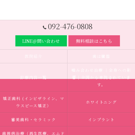
092-476-0808
LINE＠問い合わせ
無料相談はこちら
医院紹介
歯は臓器
噛み合わせ治療 ｜全身への影
診療内容一覧
響｜全国から来院されていま
す。
矯正歯科 (インビザライン、マ
ホワイトニング
ウスピース矯正）
審美歯科・セラミック
インプラント
歯周病治療（再生医療、エムド