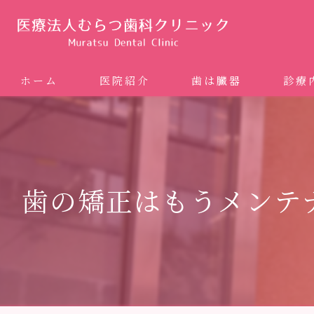
ホーム
医院紹介
歯は臓器
診療
噛み合
矯正歯科
歯の矯正はもうメンテナン
ホワイ
審美歯
インプ
歯周病