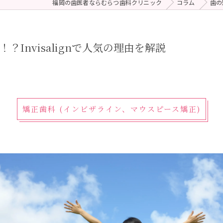
福岡の歯医者ならむらつ歯科クリニック
コラム
歯の
 (メンテナンス)
療（ダイレクトボンディング）
Invisalignで人気の理由を解説
矯正歯科 (インビザライン、マウスピース矯正)