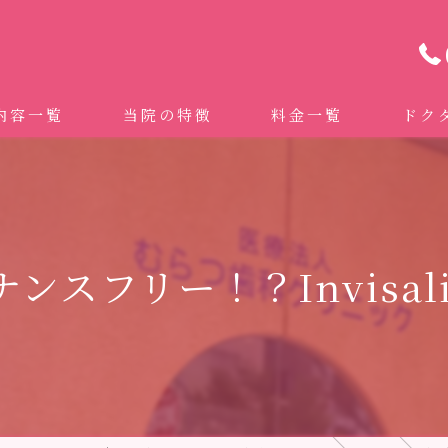
内容一覧
当院の特徴
料金一覧
ドク
わせ治療 ｜全身への影響｜全国から来院されています。
マイクロスコープ精密歯科治療
 (インビザライン、マウスピース矯正）
自費専門併設技工所
スフリー！？Invisa
トニング
ドクターむらつのワンライン歯臓ブラシ
科・セラミック
グループクリニック
ラント
治療（再生医療、エムドゲイン）