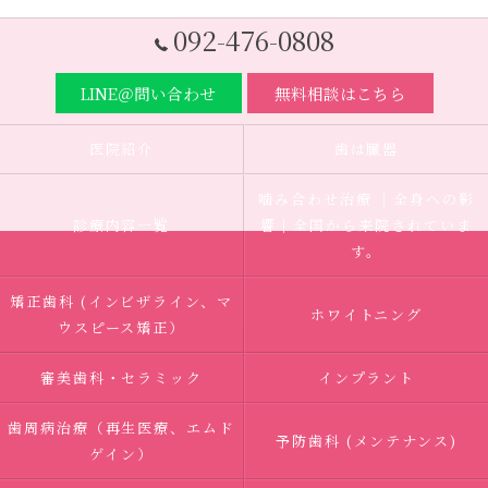
092-476-0808
LINE＠問い合わせ
無料相談はこちら
医院紹介
歯は臓器
噛み合わせ治療 ｜全身への影
診療内容一覧
響｜全国から来院されていま
す。
矯正歯科 (インビザライン、マ
ホワイトニング
ウスピース矯正）
審美歯科・セラミック
インプラント
歯周病治療（再生医療、エムド
予防歯科 (メンテナンス)
ゲイン）