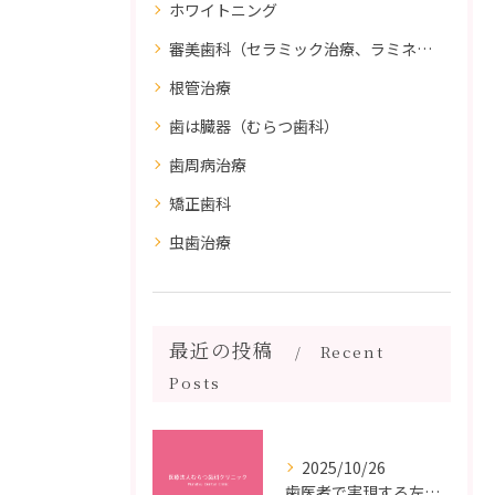
ホワイトニング
審美歯科（セラミック治療、ラミネートべニア、ダイレクトボンディング）
根管治療
歯は臓器（むらつ歯科）
歯周病治療
矯正歯科
虫歯治療
最近の投稿
Recent
Posts
2025/10/26
歯医者で実現する左右対称治療のポイントと矯正治療選びの疑問解決ガイド