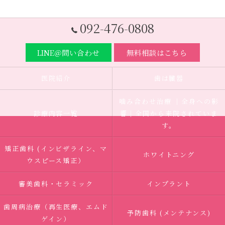
092-476-0808
LINE＠問い合わせ
無料相談はこちら
医院紹介
歯は臓器
噛み合わせ治療 ｜全身への影
診療内容一覧
響｜全国から来院されていま
す。
矯正歯科 (インビザライン、マ
ホワイトニング
ウスピース矯正）
審美歯科・セラミック
インプラント
歯周病治療（再生医療、エムド
予防歯科 (メンテナンス)
ゲイン）