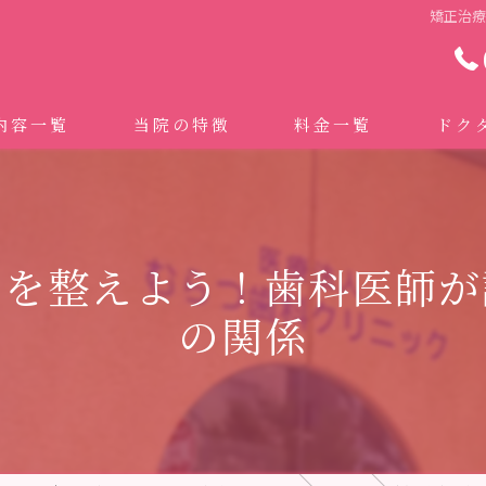
矯正治
内容一覧
当院の特徴
料金一覧
ドク
わせ治療 ｜全身への影響｜全国から来院されています。
マイクロスコープ精密歯科治療
 (インビザライン、マウスピース矯正）
自費専門併設技工所
スを整えよう！歯科医師が
トニング
ドクターむらつのワンライン歯臓ブラシ
の関係
科・セラミック
グループクリニック
ラント
治療（再生医療、エムドゲイン）