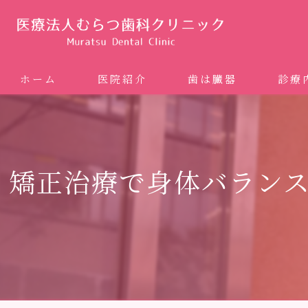
ホーム
医院紹介
歯は臓器
診療
噛み合
矯正歯科
矯正治療で身体バラン
ホワイ
審美歯
インプ
歯周病