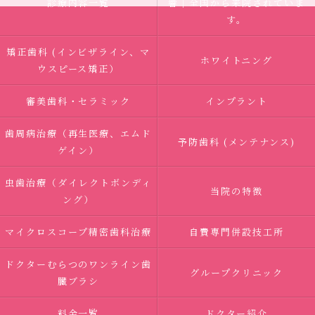
診療内容一覧
響｜全国から来院されていま
す。
矯正歯科 (インビザライン、マ
ホワイトニング
ウスピース矯正）
審美歯科・セラミック
インプラント
歯周病治療（再生医療、エムド
予防歯科 (メンテナンス)
ゲイン）
虫歯治療（ダイレクトボンディ
当院の特徴
ング）
マイクロスコープ精密歯科治療
自費専門併設技工所
ドクターむらつのワンライン歯
グループクリニック
臓ブラシ
料金一覧
ドクター紹介