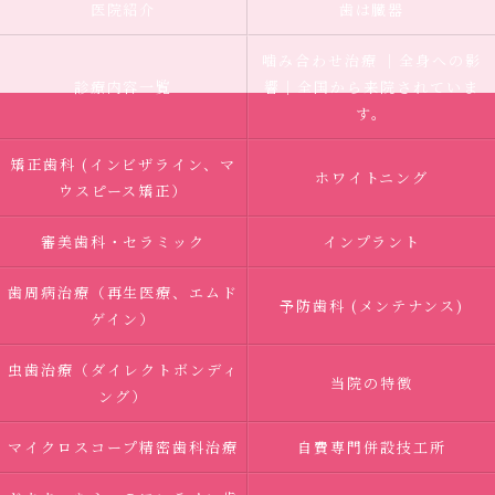
医院紹介
歯は臓器
噛み合わせ治療 ｜全身への影
診療内容一覧
響｜全国から来院されていま
す。
矯正歯科 (インビザライン、マ
ホワイトニング
ウスピース矯正）
審美歯科・セラミック
インプラント
歯周病治療（再生医療、エムド
予防歯科 (メンテナンス)
ゲイン）
虫歯治療（ダイレクトボンディ
当院の特徴
ング）
マイクロスコープ精密歯科治療
自費専門併設技工所