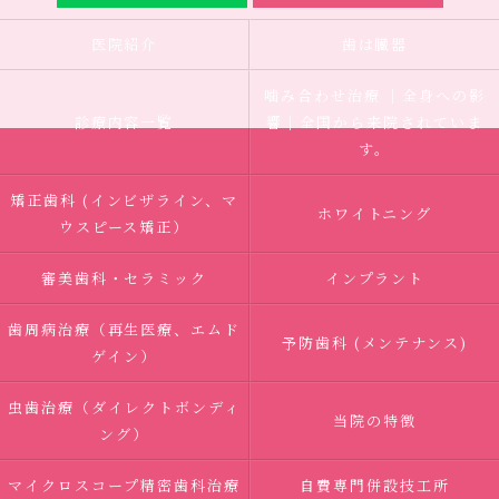
医院紹介
歯は臓器
噛み合わせ治療 ｜全身への影
診療内容一覧
響｜全国から来院されていま
す。
矯正歯科 (インビザライン、マ
ホワイトニング
ウスピース矯正）
審美歯科・セラミック
インプラント
歯周病治療（再生医療、エムド
予防歯科 (メンテナンス)
ゲイン）
虫歯治療（ダイレクトボンディ
当院の特徴
ング）
マイクロスコープ精密歯科治療
自費専門併設技工所