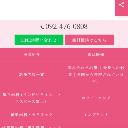
092-476-0808
LINE＠問い合わせ
無料相談はこちら
医院紹介
歯は臓器
噛み合わせ治療 ｜全身への影
診療内容一覧
響｜全国から来院されていま
す。
矯正歯科 (インビザライン、マ
ホワイトニング
ウスピース矯正）
審美歯科・セラミック
インプラント
歯周病治療（再生医療、エムド