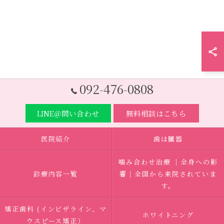
092-476-0808
LINE＠問い合わせ
無料相談はこちら
医院紹介
歯は臓器
噛み合わせ治療 ｜全身への影
診療内容一覧
響｜全国から来院されていま
す。
矯正歯科 (インビザライン、マ
ホワイトニング
ウスピース矯正）