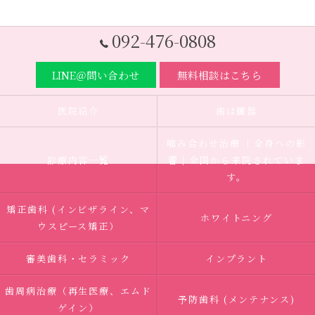
092-476-0808
LINE＠問い合わせ
無料相談はこちら
医院紹介
歯は臓器
噛み合わせ治療 ｜全身への影
診療内容一覧
響｜全国から来院されていま
す。
矯正歯科 (インビザライン、マ
ホワイトニング
ウスピース矯正）
審美歯科・セラミック
インプラント
歯周病治療（再生医療、エムド
予防歯科 (メンテナンス)
ゲイン）