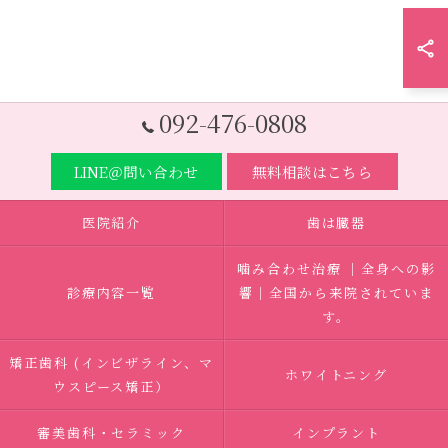
092-476-0808
LINE＠問い合わせ
無料相談はこちら
医院紹介
歯は臓器
噛み合わせ治療 ｜全身への影
診療内容一覧
響｜全国から来院されていま
す。
矯正歯科 (インビザライン、マ
ホワイトニング
ウスピース矯正）
審美歯科・セラミック
インプラント