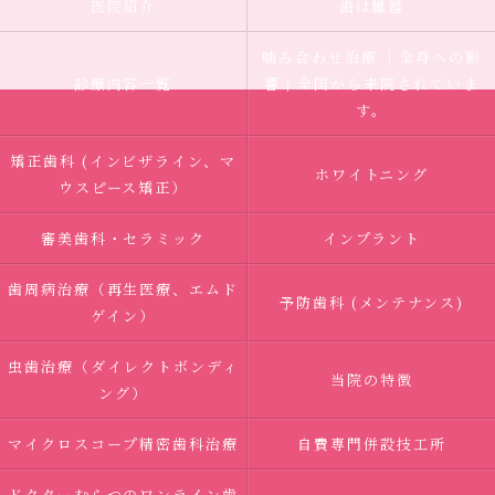
医院紹介
歯は臓器
噛み合わせ治療 ｜全身への影
診療内容一覧
響｜全国から来院されていま
す。
矯正歯科 (インビザライン、マ
ホワイトニング
ウスピース矯正）
審美歯科・セラミック
インプラント
歯周病治療（再生医療、エムド
予防歯科 (メンテナンス)
ゲイン）
虫歯治療（ダイレクトボンディ
当院の特徴
ング）
マイクロスコープ精密歯科治療
自費専門併設技工所
ドクターむらつのワンライン歯